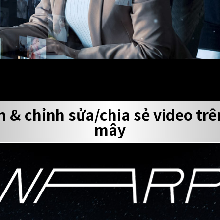
nh & chỉnh sửa/chia sẻ video tr
mây