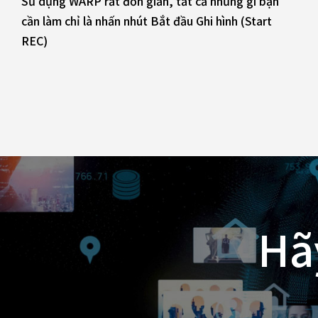
Sử dụng WARP rất đơn giản, tất cả những gì bạn
cần làm chỉ là nhấn nhút Bắt đầu Ghi hình (Start
REC)
Hã